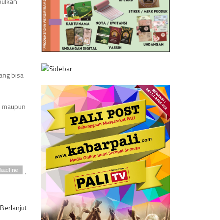
bulkan
n
ang bisa
mi maupun
,
eadline
Berlanjut