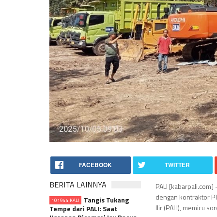
FACEBOOK
TWITTER
BERITA LAINNYA
PALI [kabarpali.com
dengan kontraktor P
Tangis Tukang
101944 KALI
Ilir (PALI), memicu 
Tempe dari PALI: Saat