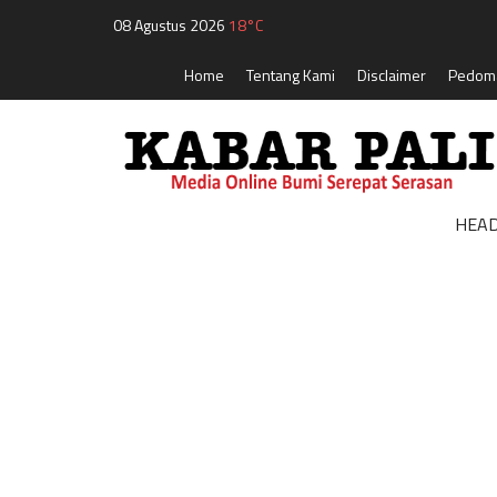
08 Agustus 2026
18°C
Home
Tentang Kami
Disclaimer
Pedoma
HEAD