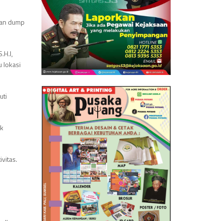
 dan dump
.H.I,
 lokasi
uti
ak
vitas.