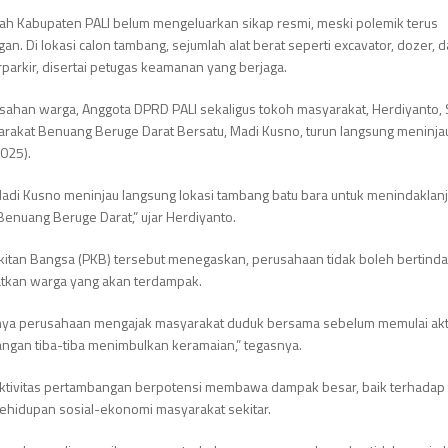
tah Kabupaten PALI belum mengeluarkan sikap resmi, meski polemik terus
an. Di lokasi calon tambang, sejumlah alat berat seperti excavator, dozer,
rparkir, disertai petugas keamanan yang berjaga.
sahan warga, Anggota DPRD PALI sekaligus tokoh masyarakat, Herdiyanto, S
rakat Benuang Beruge Darat Bersatu, Madi Kusno, turun langsung meninjau
025).
adi Kusno meninjau langsung lokasi tambang batu bara untuk menindaklanj
enuang Beruge Darat,” ujar Herdiyanto.
ngkitan Bangsa (PKB) tersebut menegaskan, perusahaan tidak boleh bertind
atkan warga yang akan terdampak.
nya perusahaan mengajak masyarakat duduk bersama sebelum memulai akti
 jangan tiba-tiba menimbulkan keramaian,” tegasnya.
 aktivitas pertambangan berpotensi membawa dampak besar, baik terhadap
ehidupan sosial-ekonomi masyarakat sekitar.