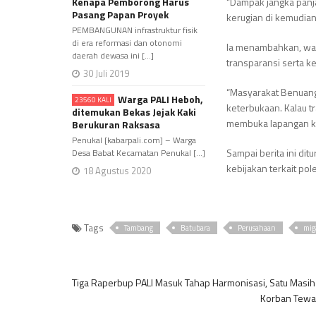
Kenapa Pemborong Harus
“Dampak jangka panj
Pasang Papan Proyek
kerugian di kemudian
PEMBANGUNAN infrastruktur fisik
di era reformasi dan otonomi
Ia menambahkan, war
daerah dewasa ini [...]
transparansi serta k
30 Juli 2019
“Masyarakat Benuang 
Warga PALI Heboh,
23560 KALI
keterbukaan. Kalau t
ditemukan Bekas Jejak Kaki
membuka lapangan ker
Berukuran Raksasa
Penukal [kabarpali.com] – Warga
Sampai berita ini d
Desa Babat Kecamatan Penukal [...]
kebijakan terkait p
18 Agustus 2020
Tags
Tambang
Batubara
Perusahaan
mig
Tiga Raperbup PALI Masuk Tahap Harmonisasi, Satu Mas
Korban Tewas