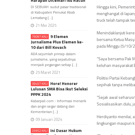
Harapan Dicemari Isu Racun
Hingga kini, Pemerin
DI SEBUAH sudut pasar tradisional
di Kabupaten Penukal Abab
menghangat di lapang
Lematang [...]
truck telah tampak te
21 Mei 2025
Menindaklanjuti kere
9 Elemen
79087 KALI
bersama Ketua Masya
Jurnalisme Plus Elemen ke-
pada Minggu (5/10/2
10 dari Bill Kovach
ADA sejumlah prinsip dalam
“Saya bersama Pak M
jurnalisme, yang sepatutnya
menjadi pegangan setiap [...]
keluhan masyarakat B
25 Maret 2021
Politisi Partai Keba
Hore! Honorer
39407 KALI
sepihak tanpa melib
Lulusan SMA Bisa Ikut Seleksi
PPPK 2024
“Sejak awal seharus
Kabarpali.com - Informasi menarik
Sosialisasikan dulu,
dan angin segar datang dari
Kementerian [...]
Herdiyanto menilai,
09 Januari 2024
lingkungan maupun k
Ini Dasar Hukum
25952 KALI