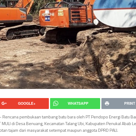
GOOGLE+
WHATSAPP
PRINT
] – Rencana pembukaan tambang batu bara oleh PT Pendopo Energi Batu Ba
T MULI di Desa Benuang, Kecamatan Talang Ubi, Kabupaten Penukal Abab 
sorotan tajam dari masyarakat setempat maupun anggota DPRD PALI.