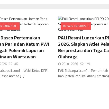
si KABARPALI
Redaksi KABARPALI
Comments
Comments
 Dasco Pertemukan
PALI Resmi Luncurkan P
n Paris dan Ketum PWI
2026, Siapkan Atlet Pela
ngah Polemik Laporan
Berprestasi dari Tiga C
inaan Wartawan
Olahraga
i 2026
482
23 Juli 2026
179
[kabarpali.com] – Wakil Ketua DPR
PALI [kabarpali.com] – Pemerintah
Dasco Ahmad [...]
Kabupaten Penukal Abab Lematang Ili