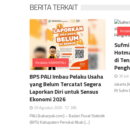
BERITA TERKAIT
Redak
Sufmi
Hotma
di Te
Redaksi KABARPALI
Pengh
Comments
BPS PALI Imbau Pelaku Usaha
30 Jul
yang Belum Tercatat Segera
Jakarta 
Laporkan Diri untuk Sensus
RI Sufmi 
Ekonomi 2026
05 Agustus 2026
286
PALI [kabarpali.com] – Badan Pusat Statistik
(BPS) Kabupaten Penukal Abab [...]