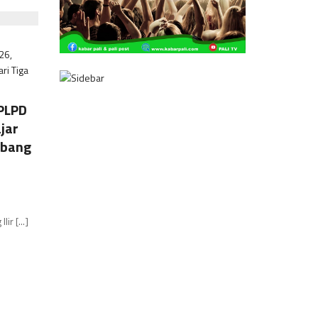
PLPD
jar
abang
r [...]