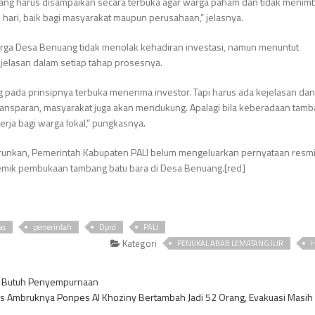
ang harus disampaikan secara terbuka agar warga paham dan tidak menim
 hari, baik bagi masyarakat maupun perusahaan,” jelasnya.
ga Desa Benuang tidak menolak kehadiran investasi, namun menuntut
ejelasan dalam setiap tahap prosesnya.
pada prinsipnya terbuka menerima investor. Tapi harus ada kejelasan da
ransparan, masyarakat juga akan mendukung. Apalagi bila keberadaan tamb
ja bagi warga lokal,” pungkasnya.
iturunkan, Pemerintah Kabupaten PALI belum mengeluarkan pernyataan res
olemik pembukaan tambang batu bara di Desa Benuang.[red]
as
pemerintah
Dprd
PALI
Kategori
PENUKAL ABAB LEMATANG ILIR
H
ih Butuh Penyempurnaan
 Ambruknya Ponpes Al Khoziny Bertambah Jadi 52 Orang, Evakuasi Masih 