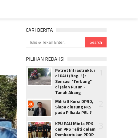
CARI BERITA
PILIHAN REDAKSI
1
Potret Infrastruktur
di PALI (Bag. 1) :
Sensasi "Terbang"
di Jalan Purun -
Tanah Abang
2
Miliki 3 Kursi DPRD,
Siapa diusung PKS
pada Pilkada PALI?
3
KPU PALI Minta PPK
dan PPS Teliti dalam
Pembentukan PPDP