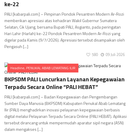
ke-22
PALI [kabarpali.com] – Pimpinan Pondok Pesantren Modern Ar-Rozi
memberikan apresiasi atas kehadiran Wakil Gubernur Sumatera
Selatan, Cik Ujang, bersama Bupati PALI, Asgianto, pada peringatan
Hari Lahir (Harlah) ke-22 Pondok Pesantren Modern Ar-Rozi yang
digelar pada Kamis (9/7/2026). Apresiasi tersebut disampaikan oleh
Pengasuh [...]
580
09 Juli 2026
Headline
,
PENUKAL ABAB LEMATANG ILIR
Comments
BKPSDM PALI Luncurkan Layanan Kepegawaian
Terpadu Secara Online “PALI HEBAT”
PALI [kabarpali.com] – Badan Kepegawaian dan Pengembangan
Sumber Daya Manusia (BKPSDM) Kabupaten Penukal Abab Lematang
Ilir (PALI) menghadirkan inovasi pelayanan kepegawaian berbasis
digital melalui Pelayanan Terpadu Secara Online (PALI HEBAT). Aplikasi
tersebut dirancang untuk mempermudah aparatur sipil negara (ASN)
dalam mengakses [...]