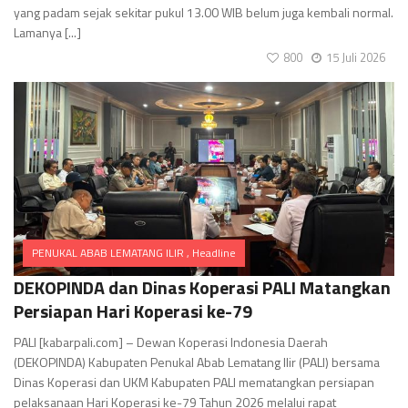
yang padam sejak sekitar pukul 13.00 WIB belum juga kembali normal.
Lamanya [...]
800
15 Juli 2026
PENUKAL ABAB LEMATANG ILIR
,
Headline
Comments
DEKOPINDA dan Dinas Koperasi PALI Matangkan
Persiapan Hari Koperasi ke-79
PALI [kabarpali.com] – Dewan Koperasi Indonesia Daerah
(DEKOPINDA) Kabupaten Penukal Abab Lematang Ilir (PALI) bersama
Dinas Koperasi dan UKM Kabupaten PALI mematangkan persiapan
pelaksanaan Hari Koperasi ke-79 Tahun 2026 melalui rapat