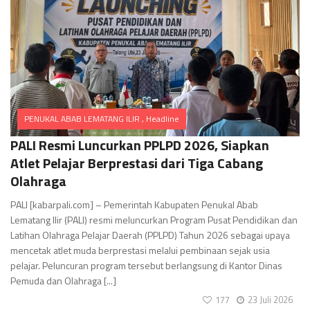
PENUKAL ABAB LEMATANG ILIR
,
Headline
Comments
PALI Resmi Luncurkan PPLPD 2026, Siapkan
Atlet Pelajar Berprestasi dari Tiga Cabang
Olahraga
PALI [kabarpali.com] – Pemerintah Kabupaten Penukal Abab
Lematang Ilir (PALI) resmi meluncurkan Program Pusat Pendidikan dan
Latihan Olahraga Pelajar Daerah (PPLPD) Tahun 2026 sebagai upaya
mencetak atlet muda berprestasi melalui pembinaan sejak usia
pelajar. Peluncuran program tersebut berlangsung di Kantor Dinas
Pemuda dan Olahraga [...]
177
23 Juli 2026