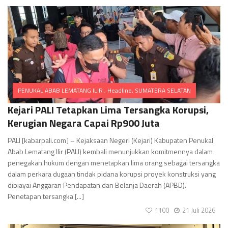
PENUKAL ABAB LEMATANG ILIR
,
Headline
,
SUMATERA SELATAN
Comments
Kejari PALI Tetapkan Lima Tersangka Korupsi,
Kerugian Negara Capai Rp900 Juta
PALI [kabarpali.com] – Kejaksaan Negeri (Kejari) Kabupaten Penukal
Abab Lematang Ilir (PALI) kembali menunjukkan komitmennya dalam
penegakan hukum dengan menetapkan lima orang sebagai tersangka
dalam perkara dugaan tindak pidana korupsi proyek konstruksi yang
dibiayai Anggaran Pendapatan dan Belanja Daerah (APBD).
Penetapan tersangka [...]
1100
21 Juli 2026