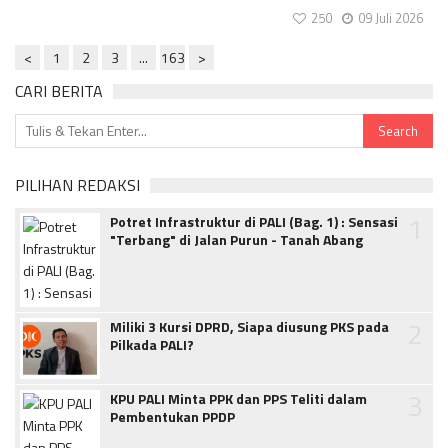
250
09 Juli 2026
<
1
2
3
...
163
>
CARI BERITA
PILIHAN REDAKSI
1
Potret Infrastruktur di PALI (Bag. 1) : Sensasi
"Terbang" di Jalan Purun - Tanah Abang
2
Miliki 3 Kursi DPRD, Siapa diusung PKS pada
Pilkada PALI?
3
KPU PALI Minta PPK dan PPS Teliti dalam
Pembentukan PPDP