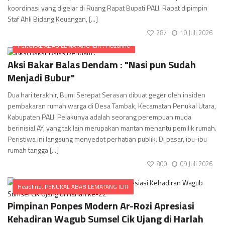
koordinasi yang digelar di Ruang Rapat Bupati PALI. Rapat dipimpin
Staf Ahli Bidang Keuangan, [...]
287
10 Juli 2026
PENUKAL ABAB LEMATANG ILIR
,
Headline
Comments
Aksi Bakar Balas Dendam : "Nasi pun Sudah
Menjadi Bubur"
Dua hari terakhir, Bumi Serepat Serasan dibuat geger oleh insiden
pembakaran rumah warga di Desa Tambak, Kecamatan Penukal Utara,
Kabupaten PALI. Pelakunya adalah seorang perempuan muda
berinisial AY, yang tak lain merupakan mantan menantu pemilik rumah.
Peristiwa ini langsung menyedot perhatian publik. Di pasar, ibu-ibu
rumah tangga [...]
800
09 Juli 2026
Headline
,
PENUKAL ABAB LEMATANG ILIR
Comments
Pimpinan Ponpes Modern Ar-Rozi Apresiasi
Kehadiran Wagub Sumsel Cik Ujang di Harlah