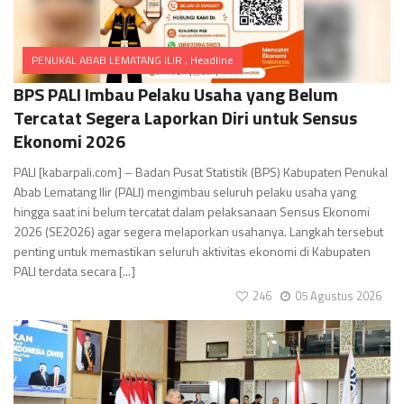
PENUKAL ABAB LEMATANG ILIR
,
Headline
Comments
BPS PALI Imbau Pelaku Usaha yang Belum
Tercatat Segera Laporkan Diri untuk Sensus
Ekonomi 2026
PALI [kabarpali.com] – Badan Pusat Statistik (BPS) Kabupaten Penukal
Abab Lematang Ilir (PALI) mengimbau seluruh pelaku usaha yang
hingga saat ini belum tercatat dalam pelaksanaan Sensus Ekonomi
2026 (SE2026) agar segera melaporkan usahanya. Langkah tersebut
penting untuk memastikan seluruh aktivitas ekonomi di Kabupaten
PALI terdata secara [...]
246
05 Agustus 2026