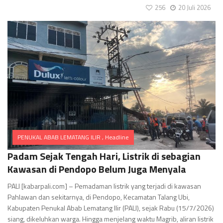
256
20 Juli 2026
PENUKAL ABAB LEMATANG ILIR
,
Headline
Comments
Padam Sejak Tengah Hari, Listrik di sebagian
Kawasan di Pendopo Belum Juga Menyala
PALI [kabarpali.com] – Pemadaman listrik yang terjadi di kawasan
Pahlawan dan sekitarnya, di Pendopo, Kecamatan Talang Ubi,
Kabupaten Penukal Abab Lematang Ilir (PALI), sejak Rabu (15/7/2026)
siang, dikeluhkan warga. Hingga menjelang waktu Magrib, aliran listrik