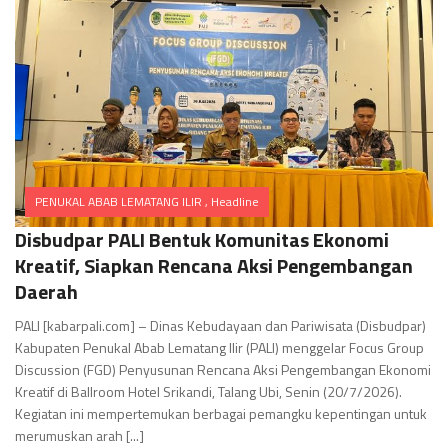
PENUKAL ABAB LEMATANG ILIR
,
Headline
Comments
Disbudpar PALI Bentuk Komunitas Ekonomi
Kreatif, Siapkan Rencana Aksi Pengembangan
Daerah
PALI [kabarpali.com] – Dinas Kebudayaan dan Pariwisata (Disbudpar)
Kabupaten Penukal Abab Lematang Ilir (PALI) menggelar Focus Group
Discussion (FGD) Penyusunan Rencana Aksi Pengembangan Ekonomi
Kreatif di Ballroom Hotel Srikandi, Talang Ubi, Senin (20/7/2026).
Kegiatan ini mempertemukan berbagai pemangku kepentingan untuk
merumuskan arah [...]