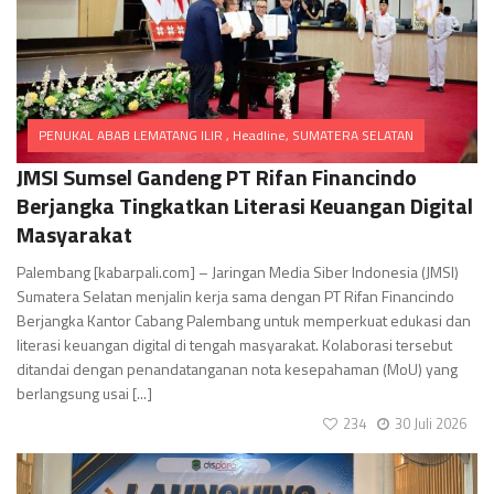
PENUKAL ABAB LEMATANG ILIR
,
Headline
,
SUMATERA SELATAN
Comments
JMSI Sumsel Gandeng PT Rifan Financindo
Berjangka Tingkatkan Literasi Keuangan Digital
Masyarakat
Palembang [kabarpali.com] – Jaringan Media Siber Indonesia (JMSI)
Sumatera Selatan menjalin kerja sama dengan PT Rifan Financindo
Berjangka Kantor Cabang Palembang untuk memperkuat edukasi dan
literasi keuangan digital di tengah masyarakat. Kolaborasi tersebut
ditandai dengan penandatanganan nota kesepahaman (MoU) yang
berlangsung usai [...]
234
30 Juli 2026