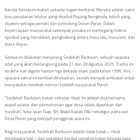
Benda-benda ini bukan sekadar logam berkarat. Mereka adalah saksi
bisu perjalanan leluhur yang disebut Puyang Nengkoda, tokoh yang
diyakini sebagai pendiri dan pelindung Dusun Purun. Dalam
kepercayaan masyarakat setempat, pusaka ini memegang makna
spiritual yang mendalam, penghubung antara masa lalu, masa kini, dan
masa depan.
Semua ini dilakukan menjelang Sedekah Bedusun, sebuah upacara
adat yang akan berlangsung pada 27 dan 28 Agustus 2025. Tradisi ini
terakhir kali digelar hampir tiga dekade silam, pada tahun 1996. Kini,
upacara sakral ini kembali dihidupkan, seolah menjadi jembatan untuk
menyatukan kembali memori kolektif masyarakat Purun.
“Sedekah Bedusun bukan sekadar ritual. Ini adalah doa bersama,
wujud syukur, dan permohonan agar desa selalu dijauhkan dari
musibah,” tutur Iwan Tuaji, SH, Wakil Bupati PALI sekaligus putra asli
Desa Purun yang menjadi penggerak acara ini.
Bagi masyarakat, Sedekah Bedusun adalah tolak balak—ritual
membuang sial—dan sekaligus bentuk penghormatan kepada para