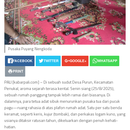
Pusaka Puyang Nengkoda
FACEBOOK
TWITTER
GOOGLE+
WHATSAPP
PRINT
PALI [kabarpali.com] – Di sebuah sudut Desa Purun, Kecamatan
Penukal, aroma sejarah terasa kental. Senin siang (25/8/2025),
sebuah rumah panggung tampak lebih ramai dari biasanya. Di
dalamnya, para tetua adat sibuk menurunkan pusaka tua dari pucuk
pagu—ruang rahasia di atas plafon rumah adat. Satu per satu benda
keramat, seperti keris, kujur (tombak), dan perkakas logam kuno, yang
usianya ditaksir ratusan tahun, dikeluarkan dengan penuh kehati-
hatian.