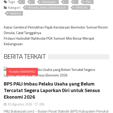
Tags
Kebudayaan
PALI
Kategori
,
,
PENUKAL ABAB LEMATANG ILIR
SPIRITUAL
Headline
Kabar Gembira! Pemutihan Pajak Kendaraan Bermotor Sumsel Resmi
Dimulai, Catat Tanggalnya
Firdaus Hasbullah Nahkodai PGK Sumsel: Misi Besar Merajut
Kebangsaan
BERITA TERKAIT
Redaksi KABARPALI
Comments
BPS PALI Imbau Pelaku Usaha yang Belum
Tercatat Segera Laporkan Diri untuk Sensus
Ekonomi 2026
05 Agustus 2026
285
PALI [kabarpali.com] – Badan Pusat Statistik (BPS) Kabupaten Penukal