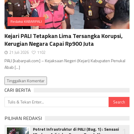
Redaksi KABARPALI
Comments
Kejari PALI Tetapkan Lima Tersangka Korupsi,
Kerugian Negara Capai Rp900 Juta
21 Juli 2026
1102
PALI [kabarpali.com] – Kejaksaan Negeri (Kejari) Kabupaten Penukal
Abab [...]
Tinggalkan Komentar
CARI BERITA
PILIHAN REDAKSI
1
Potret Infrastruktur di PALI (Bag. 1) : Sensasi