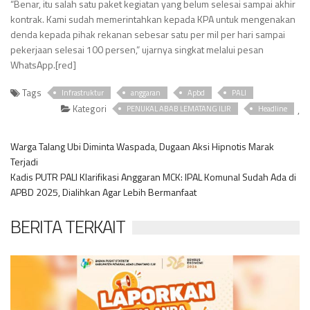
“Benar, itu salah satu paket kegiatan yang belum selesai sampai akhir
kontrak. Kami sudah memerintahkan kepada KPA untuk mengenakan
denda kepada pihak rekanan sebesar satu per mil per hari sampai
pekerjaan selesai 100 persen,” ujarnya singkat melalui pesan
WhatsApp.[red]
Tags
Infrastruktur
anggaran
Apbd
PALI
Kategori
,
PENUKAL ABAB LEMATANG ILIR
Headline
Warga Talang Ubi Diminta Waspada, Dugaan Aksi Hipnotis Marak
Terjadi
Kadis PUTR PALI Klarifikasi Anggaran MCK: IPAL Komunal Sudah Ada di
APBD 2025, Dialihkan Agar Lebih Bermanfaat
BERITA TERKAIT