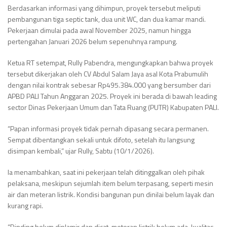
Berdasarkan informasi yang dihimpun, proyek tersebut meliputi
pembangunan tiga septic tank, dua unit WC, dan dua kamar mandi.
Pekerjaan dimulai pada awal November 2025, namun hingga
pertengahan Januari 2026 belum sepenuhnya rampung.
Ketua RT setempat, Rully Pabendra, mengungkapkan bahwa proyek
tersebut dikerjakan oleh CV Abdul Salam Jaya asal Kota Prabumulih
dengan nilai kontrak sebesar Rp495.384.000 yang bersumber dari
APBD PALI Tahun Anggaran 2025. Proyek ini berada di bawah leading
sector Dinas Pekerjaan Umum dan Tata Ruang (PUTR) Kabupaten PALI.
“Papan informasi proyek tidak pernah dipasang secara permanen.
Sempat dibentangkan sekali untuk difoto, setelah itu langsung
disimpan kembali,” ujar Rully, Sabtu (10/1/2026).
Ia menambahkan, saat ini pekerjaan telah ditinggalkan oleh pihak
pelaksana, meskipun sejumlah item belum terpasang, seperti mesin
air dan meteran listrik. Kondisi bangunan pun dinilai belum layak dan
kurang rapi.
“Dinding belum diplamir dan dicat, meteran listrik belum ada, kualitas