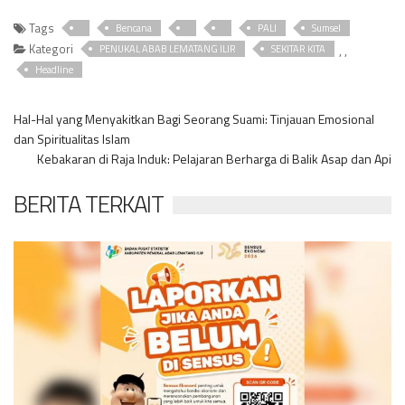
Tags
Bencana
PALI
Sumsel
Kategori
,
,
PENUKAL ABAB LEMATANG ILIR
SEKITAR KITA
Headline
Hal-Hal yang Menyakitkan Bagi Seorang Suami: Tinjauan Emosional
dan Spiritualitas Islam
Kebakaran di Raja Induk: Pelajaran Berharga di Balik Asap dan Api
BERITA TERKAIT