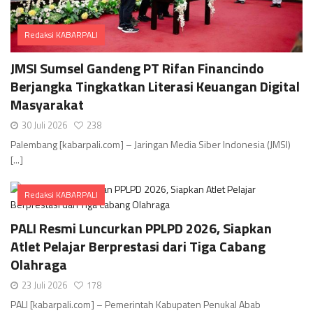
Redaksi KABARPALI
Comments
JMSI Sumsel Gandeng PT Rifan Financindo
Berjangka Tingkatkan Literasi Keuangan Digital
Masyarakat
30 Juli 2026
238
Palembang [kabarpali.com] – Jaringan Media Siber Indonesia (JMSI)
[...]
Redaksi KABARPALI
Comments
PALI Resmi Luncurkan PPLPD 2026, Siapkan
Atlet Pelajar Berprestasi dari Tiga Cabang
Olahraga
23 Juli 2026
178
PALI [kabarpali.com] – Pemerintah Kabupaten Penukal Abab