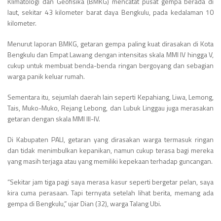
Klimatologi dan Geofisika (BMKG) mencatat pusat gempa berada di
laut, sekitar 43 kilometer barat daya Bengkulu, pada kedalaman 10
kilometer.
Menurut laporan BMKG, getaran gempa paling kuat dirasakan di Kota
Bengkulu dan Empat Lawang dengan intensitas skala MMI IV hingga V,
cukup untuk membuat benda-benda ringan bergoyang dan sebagian
warga panik keluar rumah.
Sementara itu, sejumlah daerah lain seperti Kepahiang, Liwa, Lemong,
Tais, Muko-Muko, Rejang Lebong, dan Lubuk Linggau juga merasakan
getaran dengan skala MMI III-IV.
Di Kabupaten PALI, getaran yang dirasakan warga termasuk ringan
dan tidak menimbulkan kepanikan, namun cukup terasa bagi mereka
yang masih terjaga atau yang memiliki kepekaan terhadap guncangan.
“Sekitar jam tiga pagi saya merasa kasur seperti bergetar pelan, saya
kira cuma perasaan. Tapi ternyata setelah lihat berita, memang ada
gempa di Bengkulu,” ujar Dian (32), warga Talang Ubi.