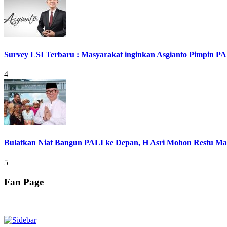
Survey LSI Terbaru : Masyarakat inginkan Asgianto Pimpin PA
4
Bulatkan Niat Bangun PALI ke Depan, H Asri Mohon Restu Ma
5
Fan Page