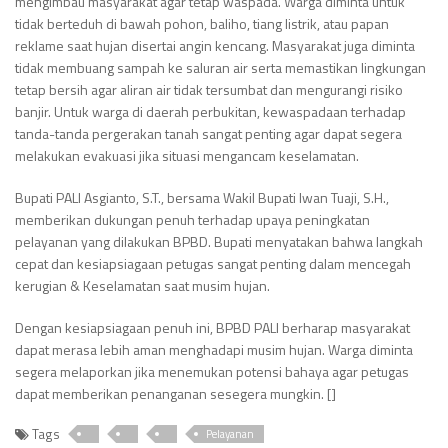
mengimbau masyarakat agar tetap waspada. Warga diminta untuk
tidak berteduh di bawah pohon, baliho, tiang listrik, atau papan
reklame saat hujan disertai angin kencang. Masyarakat juga diminta
tidak membuang sampah ke saluran air serta memastikan lingkungan
tetap bersih agar aliran air tidak tersumbat dan mengurangi risiko
banjir. Untuk warga di daerah perbukitan, kewaspadaan terhadap
tanda-tanda pergerakan tanah sangat penting agar dapat segera
melakukan evakuasi jika situasi mengancam keselamatan.
Bupati PALI Asgianto, S.T., bersama Wakil Bupati Iwan Tuaji, S.H.,
memberikan dukungan penuh terhadap upaya peningkatan
pelayanan yang dilakukan BPBD. Bupati menyatakan bahwa langkah
cepat dan kesiapsiagaan petugas sangat penting dalam mencegah
kerugian & Keselamatan saat musim hujan.
Dengan kesiapsiagaan penuh ini, BPBD PALI berharap masyarakat
dapat merasa lebih aman menghadapi musim hujan. Warga diminta
segera melaporkan jika menemukan potensi bahaya agar petugas
dapat memberikan penanganan sesegera mungkin. []
Tags
Pelayanan