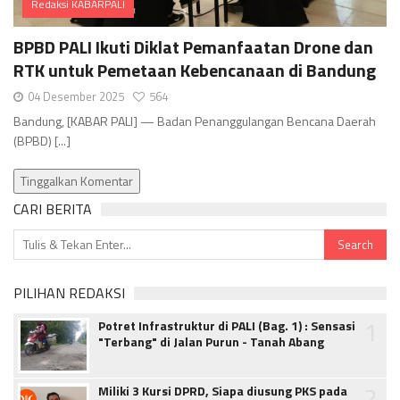
Redaksi KABARPALI
Comments
BPBD PALI Ikuti Diklat Pemanfaatan Drone dan
RTK untuk Pemetaan Kebencanaan di Bandung
04 Desember 2025
564
Bandung, [KABAR PALI] — Badan Penanggulangan Bencana Daerah
(BPBD) [...]
Tinggalkan Komentar
CARI BERITA
PILIHAN REDAKSI
1
Potret Infrastruktur di PALI (Bag. 1) : Sensasi
"Terbang" di Jalan Purun - Tanah Abang
2
Miliki 3 Kursi DPRD, Siapa diusung PKS pada