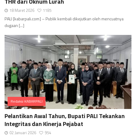
THR dari Oknum Lurah
18 Maret 2026
1185
PALI [kabarpali.com] – Publik kembali dikejutkan oleh mencuatnya
dugaan [...]
Redaksi KABARPALI
Comments
Pelantikan Awal Tahun, Bupati PALI Tekankan
Integritas dan Kinerja Pejabat
02 Januari 2026
954