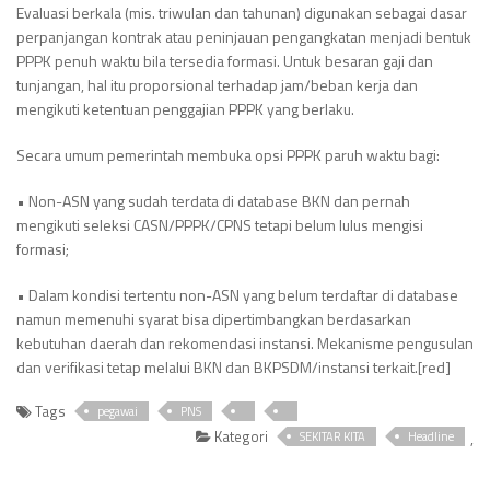
Evaluasi berkala (mis. triwulan dan tahunan) digunakan sebagai dasar
perpanjangan kontrak atau peninjauan pengangkatan menjadi bentuk
PPPK penuh waktu bila tersedia formasi. Untuk besaran gaji dan
tunjangan, hal itu proporsional terhadap jam/beban kerja dan
mengikuti ketentuan penggajian PPPK yang berlaku.
Secara umum pemerintah membuka opsi PPPK paruh waktu bagi:
• Non-ASN yang sudah terdata di database BKN dan pernah
mengikuti seleksi CASN/PPPK/CPNS tetapi belum lulus mengisi
formasi;
• Dalam kondisi tertentu non-ASN yang belum terdaftar di database
namun memenuhi syarat bisa dipertimbangkan berdasarkan
kebutuhan daerah dan rekomendasi instansi. Mekanisme pengusulan
dan verifikasi tetap melalui BKN dan BKPSDM/instansi terkait.[red]
Tags
pegawai
PNS
Kategori
,
SEKITAR KITA
Headline